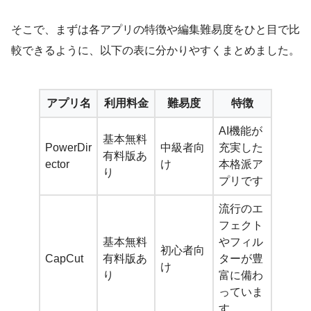
そこで、まずは各アプリの特徴や編集難易度をひと目で比
較できるように、以下の表に分かりやすくまとめました。
アプリ名
利用料金
難易度
特徴
AI機能が
基本無料
PowerDir
中級者向
充実した
有料版あ
ector
け
本格派ア
り
プリです
流行のエ
フェクト
基本無料
やフィル
初心者向
CapCut
有料版あ
ターが豊
け
り
富に備わ
っていま
す