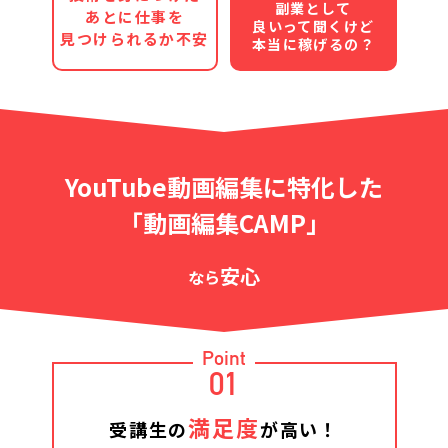
副業として
あとに仕事を
良いって聞くけど
見つけられるか不安
本当に稼げるの？
YouTube動画編集に特化した
「動画編集CAMP」
安心
なら
Point
01
満足度
受講生の
が高い！