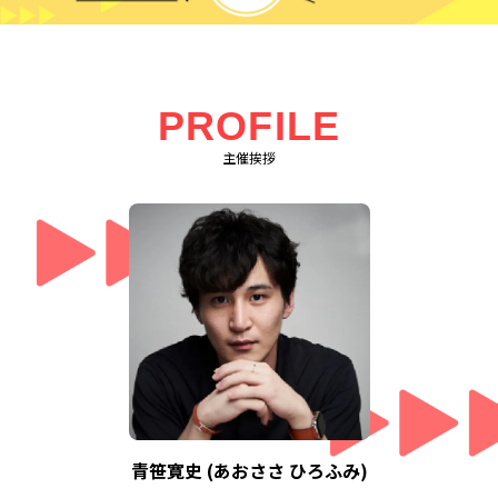
PROFILE
主催挨拶
青笹寛史 (あおささ ひろふみ)