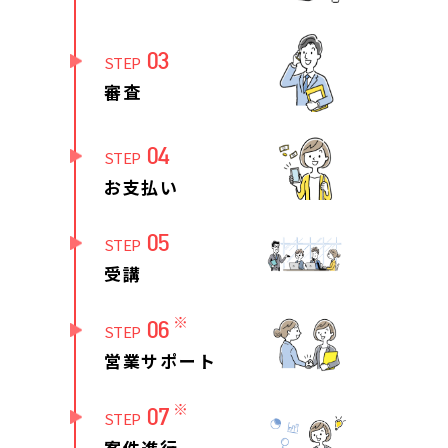
03
STEP
審査
04
STEP
お支払い
05
STEP
受講
※
06
STEP
営業サポート
※
07
STEP
案件進行