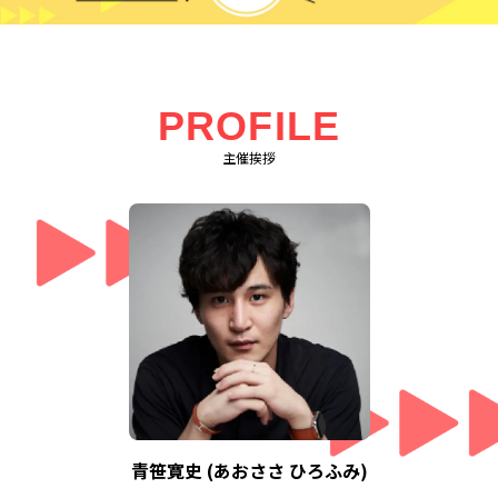
PROFILE
主催挨拶
青笹寛史 (あおささ ひろふみ)