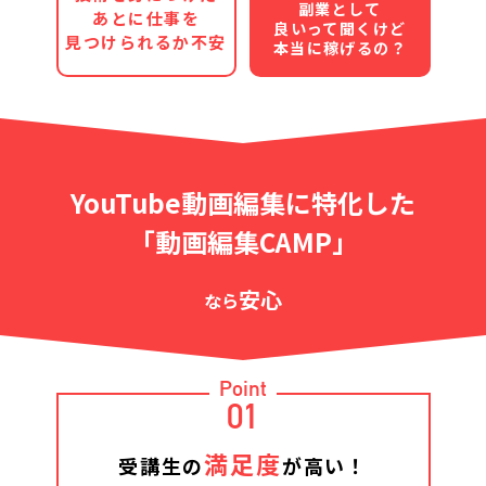
副業として
あとに仕事を
良いって聞くけど
見つけられるか不安
本当に稼げるの？
YouTube動画編集に特化した
「動画編集CAMP」
安心
なら
Point
01
満足度
受講生の
が高い！