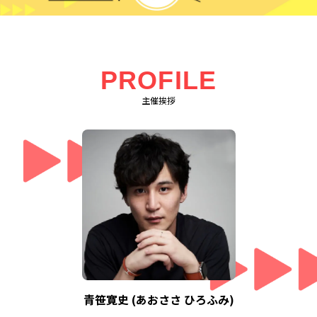
PROFILE
主催挨拶
青笹寛史 (あおささ ひろふみ)