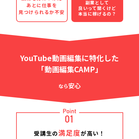
副業として
あとに仕事を
良いって聞くけど
見つけられるか不安
本当に稼げるの？
YouTube動画編集に特化した
「動画編集CAMP」
安心
なら
Point
01
満足度
受講生の
が高い！