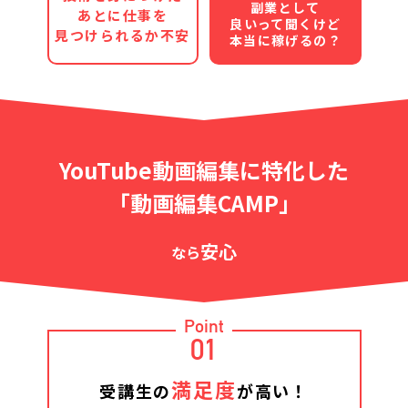
副業として
あとに仕事を
良いって聞くけど
見つけられるか不安
本当に稼げるの？
YouTube動画編集に特化した
「動画編集CAMP」
安心
なら
Point
01
満足度
受講生の
が高い！