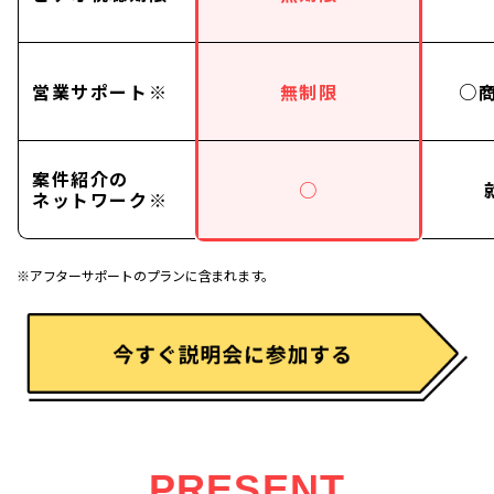
営業サポート※
無制限
○
案件紹介の
○
ネットワーク※
※アフターサポートのプランに含まれます。
PRESENT