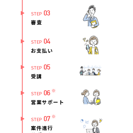
03
STEP
審査
04
STEP
お支払い
05
STEP
受講
※
06
STEP
営業サポート
※
07
STEP
案件進行