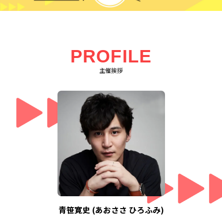
PROFILE
主催挨拶
青笹寛史 (あおささ ひろふみ)