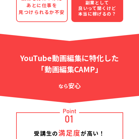
副業として
あとに仕事を
良いって聞くけど
見つけられるか不安
本当に稼げるの？
YouTube動画編集に特化した
「動画編集CAMP」
安心
なら
Point
01
満足度
受講生の
が高い！