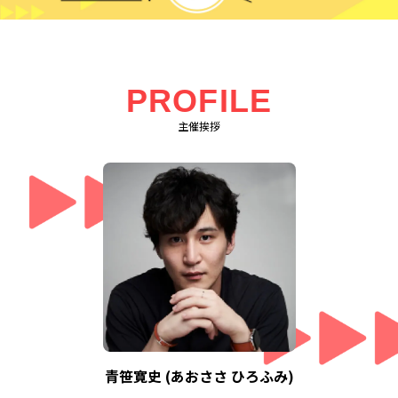
PROFILE
主催挨拶
青笹寛史 (あおささ ひろふみ)