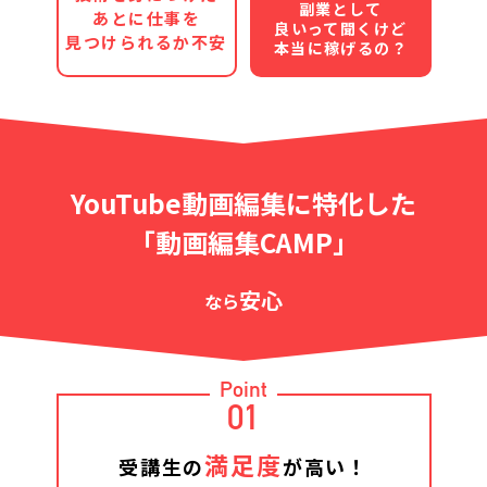
副業として
あとに仕事を
良いって聞くけど
見つけられるか不安
本当に稼げるの？
YouTube動画編集に特化した
「動画編集CAMP」
安心
なら
Point
01
満足度
受講生の
が高い！