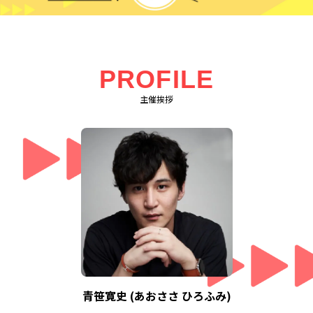
PROFILE
主催挨拶
青笹寛史 (あおささ ひろふみ)