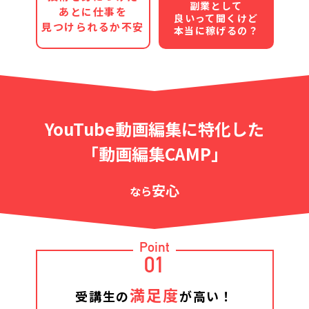
副業として
あとに仕事を
良いって聞くけど
見つけられるか不安
本当に稼げるの？
YouTube動画編集に特化した
「動画編集CAMP」
安心
なら
Point
01
満足度
受講生の
が高い！