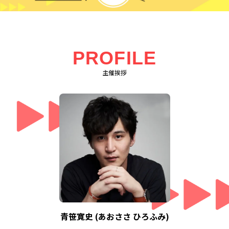
PROFILE
主催挨拶
青笹寛史 (あおささ ひろふみ)