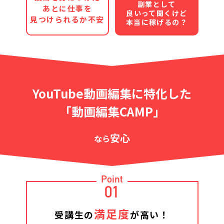
副業として
あとに仕事を
良いって聞くけど
見つけられるか不安
本当に稼げるの？
YouTube動画編集に特化した
「動画編集CAMP」
安心
なら
Point
01
満足度
受講生の
が高い！