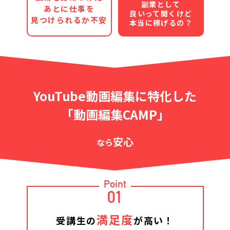
副業として
あとに仕事を
良いって聞くけど
見つけられるか不安
本当に稼げるの？
YouTube動画編集に特化した
「動画編集CAMP」
安心
なら
Point
01
満足度
受講生の
が高い！