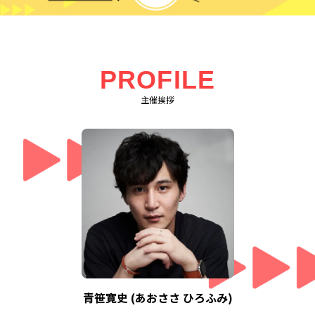
PROFILE
主催挨拶
青笹寛史 (あおささ ひろふみ)