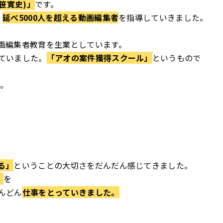
笹寛史)」
です。
、
延べ5000人を超える動画編集者
を指導していきました。
画編集者教育を生業としています。
ていました。
「アオの案件獲得スクール」
というもので
た。
る」
ということの大切さを
だんだん感じてきました。
」
を
んどん
仕事をとっていきました。