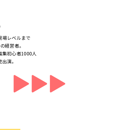
)
現場レベルまで
社の経営者。
集初心者1000人
虎出演。