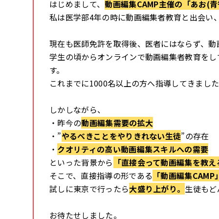
はじめまして、
動画編集CAMP主催の
「あお(青
私は医学部4年の時に動画編集者教育と出会い
現在も医師免許を取得後、医者にはならず、
動
学生の頃からオンラインで
動画編集者教育をし
す。
これまでに1000名以上の方へ
指導してきまし
しかしながら、
・昨今の
動画編集需要の拡大
・”
やるべきことをやりきれない生徒
”の存在
・
クオリティの高い動画編集スキルへの需要
といった背景から
「直接会って動画編集を教え
そこで、
直接指導の形である
「動画編集CAMP
試しに東京で行ったら
大盛り上がり。
生徒もど
お待たせしました。