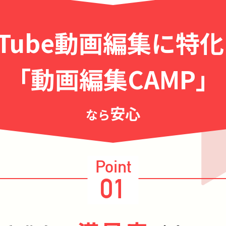
uTube動画編集に特
「動画編集CAMP」
安心
なら
Point
01