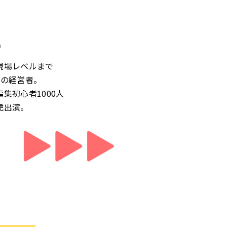
)
現場レベルまで
社の経営者。
集初心者1000人
虎出演。