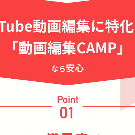
uTube動画編集に特
「動画編集CAMP」
安心
なら
Point
01