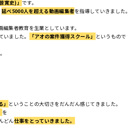
笹寛史)」
です。
、
延べ5000人を超える動画編集者
を指導していきました。
画編集者教育を生業としています。
ていました。
「アオの案件獲得スクール」
というもので
た。
る」
ということの大切さを
だんだん感じてきました。
」
を
んどん
仕事をとっていきました。