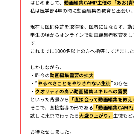
はじめまして、
動画編集CAMP主催の
「あお(青
私は医学部4年の時に動画編集者教育と出会い
現在も医師免許を取得後、医者にはならず、
動
学生の頃からオンラインで
動画編集者教育をし
す。
これまでに1000名以上の方へ
指導してきまし
しかしながら、
・昨今の
動画編集需要の拡大
・”
やるべきことをやりきれない生徒
”の存在
・
クオリティの高い動画編集スキルへの需要
といった背景から
「直接会って動画編集を教え
そこで、
直接指導の形である
「動画編集CAMP
試しに東京で行ったら
大盛り上がり。
生徒もど
お待たせしました。