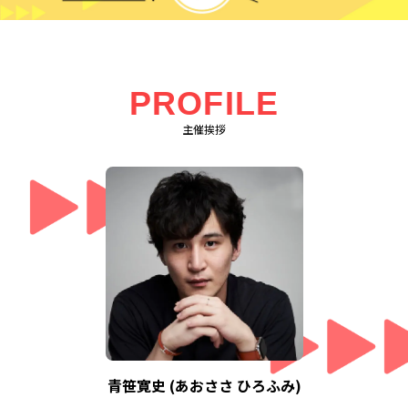
PROFILE
主催挨拶
青笹寛史 (あおささ ひろふみ)