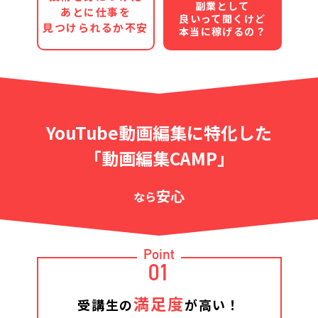
副業として
あとに仕事を
良いって聞くけど
見つけられるか不安
本当に稼げるの？
YouTube動画編集に特化した
「動画編集CAMP」
安心
なら
Point
01
満足度
受講生の
が高い！