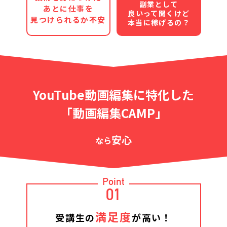
副業として
あとに仕事を
良いって聞くけど
見つけられるか不安
本当に稼げるの？
YouTube動画編集に特化した
「動画編集CAMP」
安心
なら
Point
01
満足度
受講生の
が高い！