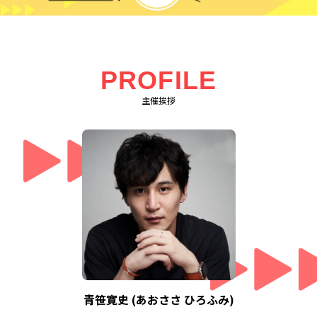
PROFILE
主催挨拶
青笹寛史 (あおささ ひろふみ)