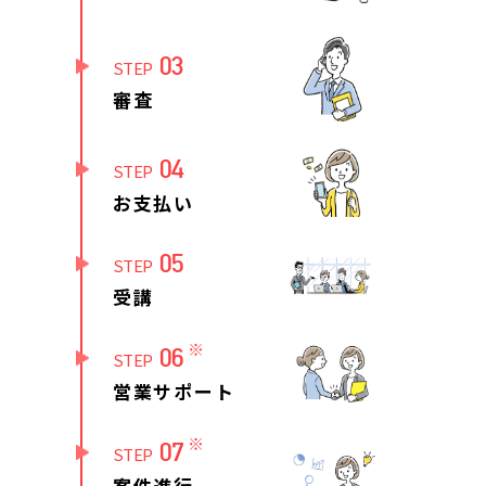
03
STEP
審査
04
STEP
お支払い
05
STEP
受講
※
06
STEP
営業サポート
※
07
STEP
案件進行