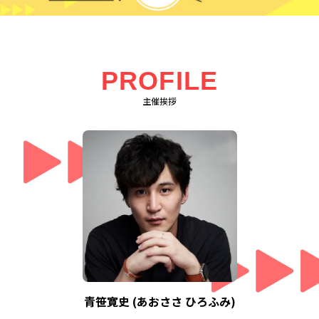
PROFILE
主催挨拶
青笹寛史 (あおささ ひろふみ)