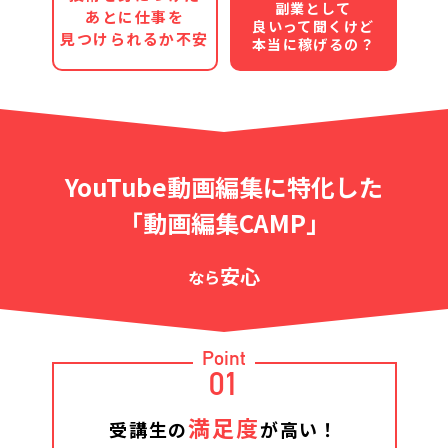
副業として
あとに仕事を
良いって聞くけど
見つけられるか不安
本当に稼げるの？
YouTube動画編集に特化した
「動画編集CAMP」
安心
なら
Point
01
満足度
受講生の
が高い！