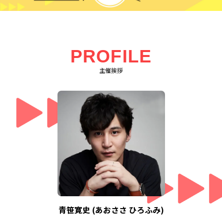
PROFILE
主催挨拶
青笹寛史 (あおささ ひろふみ)