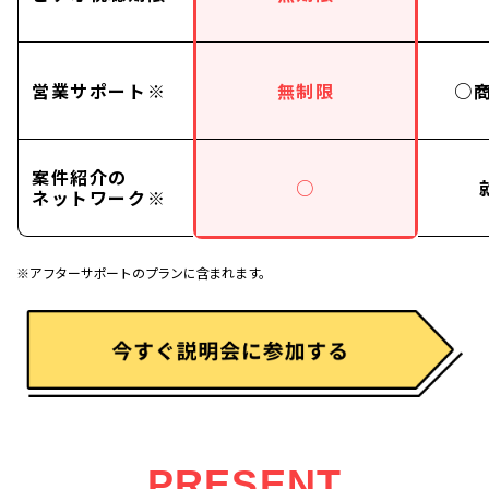
営業サポート※
無制限
○
案件紹介の
○
ネットワーク※
※アフターサポートのプランに含まれます。
PRESENT