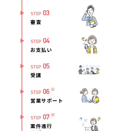
03
STEP
審査
04
STEP
お支払い
05
STEP
受講
※
06
STEP
営業サポート
※
07
STEP
案件進行