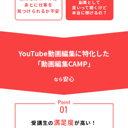
副業として
あとに仕事を
良いって聞くけど
見つけられるか不安
本当に稼げるの？
YouTube動画編集に特化した
「動画編集CAMP」
安心
なら
Point
01
満足度
受講生の
が高い！