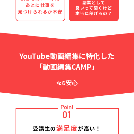
副業として
あとに仕事を
良いって聞くけど
見つけられるか不安
本当に稼げるの？
YouTube動画編集に特化した
「動画編集CAMP」
安心
なら
Point
01
満足度
受講生の
が高い！