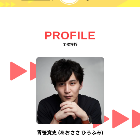
PROFILE
主催挨拶
青笹寛史 (あおささ ひろふみ)