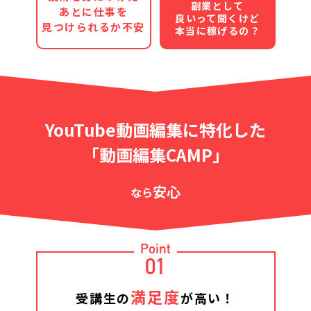
副業として
あとに仕事を
良いって聞くけど
見つけられるか不安
本当に稼げるの？
YouTube動画編集に特化した
「動画編集CAMP」
安心
なら
Point
01
満足度
受講生の
が高い！