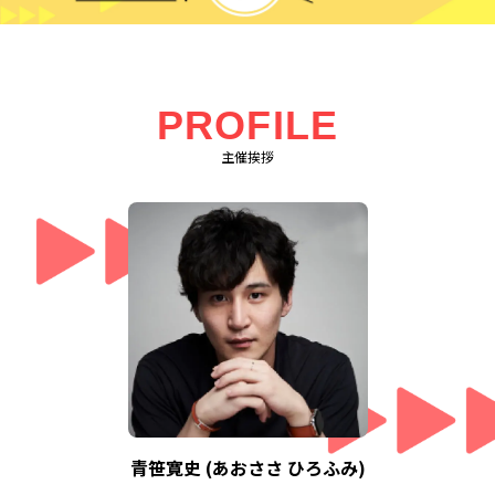
PROFILE
主催挨拶
青笹寛史 (あおささ ひろふみ)