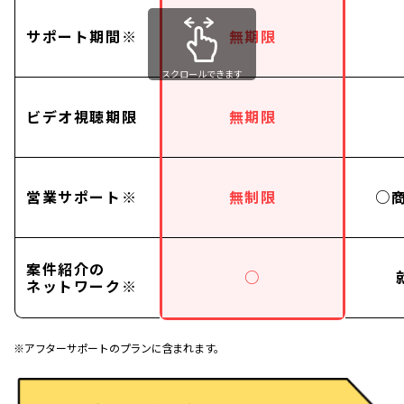
サポート期間※
無期限
スクロールできます
ビデオ視聴期限
無期限
営業サポート※
無制限
○
案件紹介の
○
ネットワーク※
※アフターサポートのプランに含まれます。