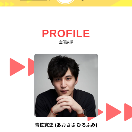
PROFILE
主催挨拶
青笹寛史 (あおささ ひろふみ)