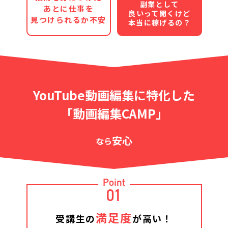
副業として
あとに仕事を
良いって聞くけど
見つけられるか不安
本当に稼げるの？
YouTube動画編集に特化した
「動画編集CAMP」
安心
なら
Point
01
満足度
受講生の
が高い！