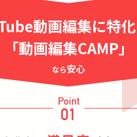
uTube動画編集に特
「動画編集CAMP」
安心
なら
Point
01