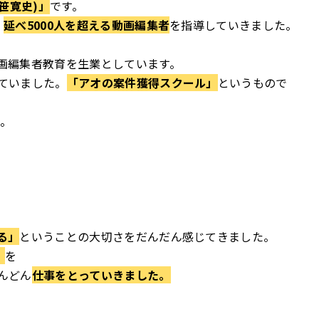
笹寛史)」
です。
、
延べ5000人を超える動画編集者
を指導していきました。
画編集者教育を生業としています。
ていました。
「アオの案件獲得スクール」
というもので
た。
る」
ということの大切さを
だんだん感じてきました。
」
を
んどん
仕事をとっていきました。