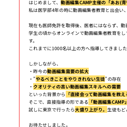
はじめまして、
動画編集CAMP主催の
「あお(青
私は医学部4年の時に動画編集者教育と出会い
現在も医師免許を取得後、医者にはならず、
動
学生の頃からオンラインで
動画編集者教育をし
す。
これまでに1000名以上の方へ
指導してきまし
しかしながら、
・昨今の
動画編集需要の拡大
・”
やるべきことをやりきれない生徒
”の存在
・
クオリティの高い動画編集スキルへの需要
といった背景から
「直接会って動画編集を教え
そこで、
直接指導の形である
「動画編集CAMP
試しに東京で行ったら
大盛り上がり。
生徒もど
お待たせしました。