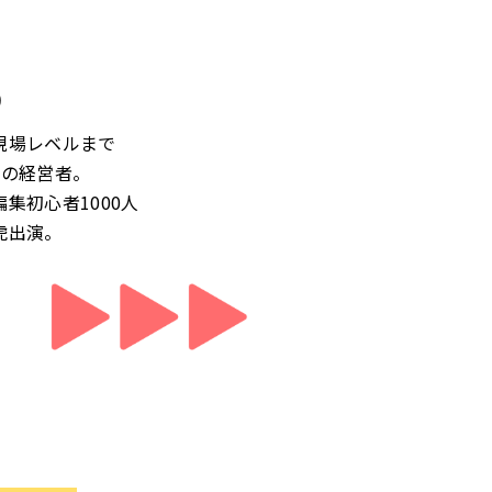
)
現場レベルまで
社の経営者。
集初心者1000人
虎出演。