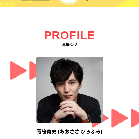
PROFILE
主催挨拶
青笹寛史 (あおささ ひろふみ)