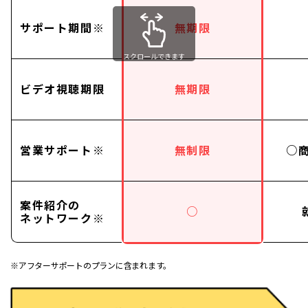
サポート期間※
無期限
スクロールできます
ビデオ視聴期限
無期限
営業サポート※
無制限
○
案件紹介の
○
ネットワーク※
※アフターサポートのプランに含まれます。