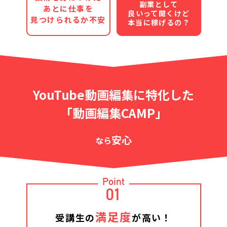
副業として
あとに仕事を
良いって聞くけど
見つけられるか不安
本当に稼げるの？
YouTube動画編集に特化した
「動画編集CAMP」
安心
なら
Point
01
満足度
受講生の
が高い！