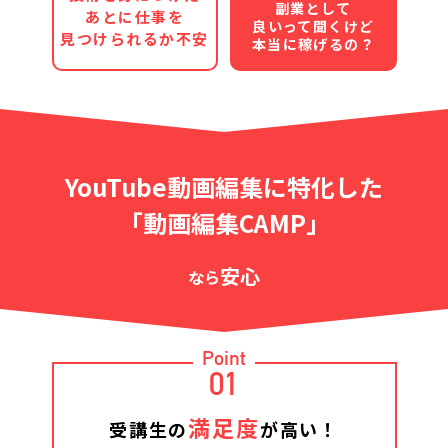
副業として
あとに仕事を
良いって聞くけど
見つけられるか不安
本当に稼げるの？
YouTube動画編集に特化した
「動画編集CAMP」
安心
なら
Point
01
満足度
受講生の
が高い！