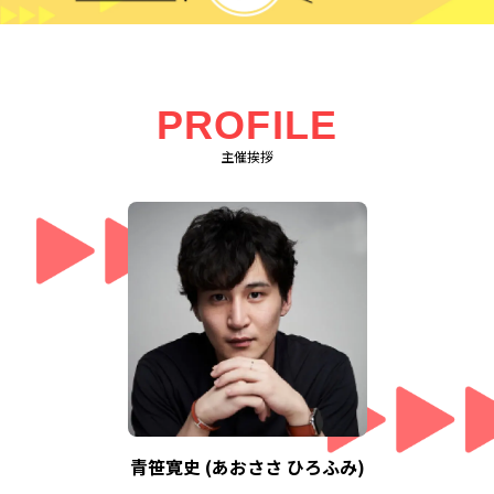
PROFILE
主催挨拶
青笹寛史 (あおささ ひろふみ)