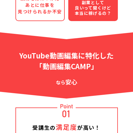
副業として
あとに仕事を
良いって聞くけど
見つけられるか不安
本当に稼げるの？
YouTube動画編集に特化した
「動画編集CAMP」
安心
なら
Point
01
満足度
受講生の
が高い！