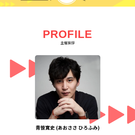
PROFILE
主催挨拶
青笹寛史 (あおささ ひろふみ)