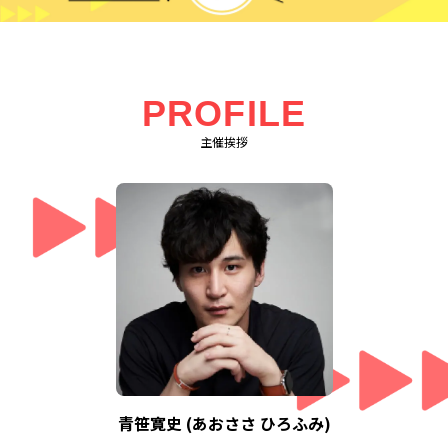
PROFILE
主催挨拶
青笹寛史 (あおささ ひろふみ)