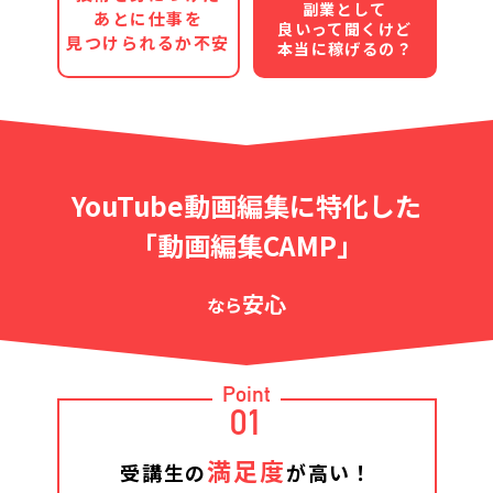
副業として
あとに仕事を
良いって聞くけど
見つけられるか不安
本当に稼げるの？
YouTube動画編集に特化した
「動画編集CAMP」
安心
なら
Point
01
満足度
受講生の
が高い！