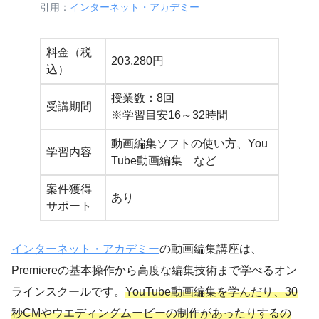
引用：
インターネット・アカデミー
料金（税
203,280円
込）
授業数：8回
受講期間
※学習目安16～32時間
動画編集ソフトの使い方、You
学習内容
Tube動画編集 など
案件獲得
あり
サポート
インターネット・アカデミー
の動画編集講座は、
Premiereの基本操作から高度な編集技術まで学べるオン
ラインスクールです。
YouTube動画編集を学んだり、30
秒CMやウエディングムービーの制作があったりするの