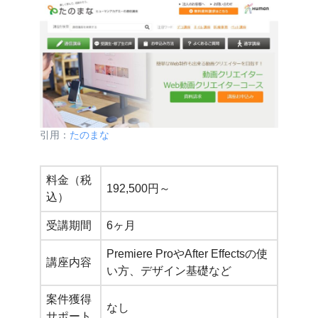
引用：
たのまな
料金（税
192,500円～
込）
受講期間
6ヶ月
Premiere ProやAfter Effectsの使
講座内容
い方、デザイン基礎など
案件獲得
なし
サポート