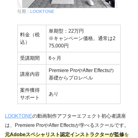
引用：
LOOKTONE
単期型：22万円
料金（税
※キャンペーン価格。通常は2
込）
75,000円
受講期間
6ヶ月
Premiere ProやAfter Effectsの
講座内容
基礎からプロレベル
案件獲得
あり
サポート
LOOKTONE
の動画制作アフターエフェクト初心者講座
は、Premiere ProやAfter Effectsが学べるスクールです。
元Adobeスペシャリスト認定インストラクターが監修
を