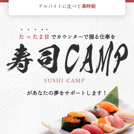
アルバイトに比べて
高時給
た
っ
た
2
日
でカウンターで握る仕事を
があなたの夢をサポートします！